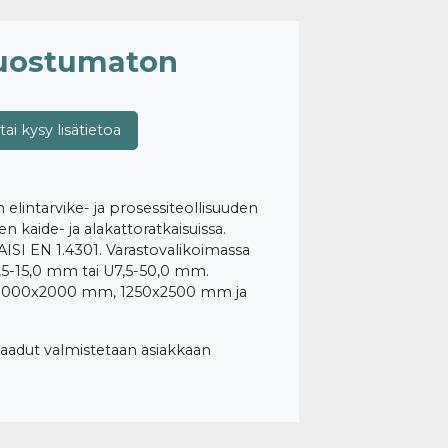
 ruostumaton
tai kysy lisätietoa
elintarvike- ja prosessiteollisuuden
en kaide- ja alakattoratkaisuissa.
AISI EN 1.4301. Varastovalikoimassa
,5-15,0 mm tai U7,5-50,0 mm.
t 1000x2000 mm, 1250x2500 mm ja
lilaadut valmistetaan asiakkaan