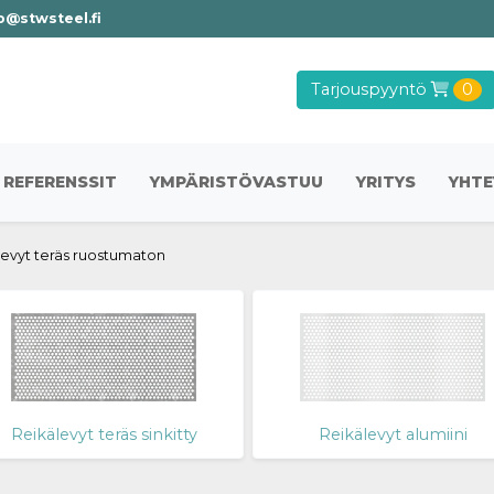
o@stwsteel.fi
Tarjouspyyntö
0
REFERENSSIT
YMPÄRISTÖVASTUU
YRITYS
YHTE
levyt teräs ruostumaton
Reikälevyt teräs sinkitty
Reikälevyt alumiini