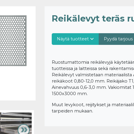
Reikälevyt teräs
Näytä tuotteet
Pyydä tarjous 
Ruostumattomia reikälevyjä käytetään 
tuotteissa ja laitteissa sekä rakentamis
Reikälevyt valmistetaan materiaalista 
reikäkoot 0,80-12,0 mm. Reikäjako T1
Ainevahvuus 0,6-3,0 mm. Vakiomita
1500x3000 mm.
Muut levykoot, reijitykset ja materiaa
tarpeiden mukaan.