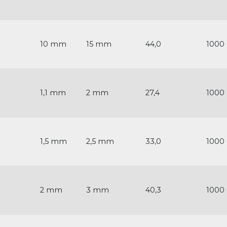
10 mm
15 mm
44,0
1000
1,1 mm
2 mm
27,4
1000
1,5 mm
2,5 mm
33,0
1000
2 mm
3 mm
40,3
1000