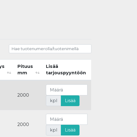
ys
Pituus
Lisää
mm
tarjouspyyntöön
2000
kpl
Lisää
2000
kpl
Lisää