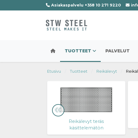
Asiakaspalvelu +358 10 271 9220
inf
TUOTTEET
PALVELUT
Etusivu
Tuotteet
Reikälevyt
Reikä
Reikälevyt teräs
käsittelemätön