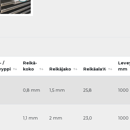
- /
Reikä-
Leve
yyppi
koko
Reikäjako
Reikäala%
mm
0,8 mm
1,5 mm
25,8
1000
1,1 mm
2 mm
23,0
1000