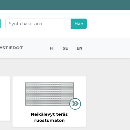
Hae
YSTIEDOT
FI
SE
EN
Reikälevyt teräs
Reikälevyt ha
ruostumaton