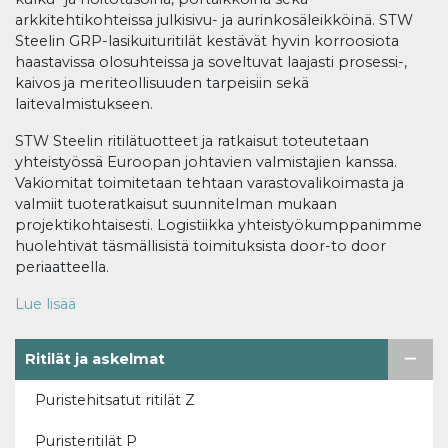
arkkitehtikohteissa julkisivu- ja aurinkosäleikköinä. STW
Steelin GRP-lasikuituritilät kestävät hyvin korroosiota
haastavissa olosuhteissa ja soveltuvat laajasti prosessi-,
kaivos ja meriteollisuuden tarpeisiin sekä
laitevalmistukseen.
STW Steelin ritilätuotteet ja ratkaisut toteutetaan
yhteistyössä Euroopan johtavien valmistajien kanssa.
Vakiomitat toimitetaan tehtaan varastovalikoimasta ja
valmiit tuoteratkaisut suunnitelman mukaan
projektikohtaisesti. Logistiikka yhteistyökumppanimme
huolehtivat täsmällisistä toimituksista door-to door
periaatteella.
Lue lisää
Ritilät ja askelmat
Puristehitsatut ritilät Z
Puristeritilät P