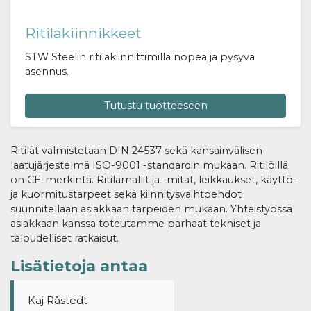
Ritiläkiinnikkeet
STW Steelin ritiläkiinnittimillä nopea ja pysyvä
asennus.
Tutustu tuotteeseen
Ritilät valmistetaan DIN 24537 sekä kansainvälisen
laatujärjestelmä ISO-9001 -standardin mukaan. Ritilöillä
on CE-merkintä. Ritilämallit ja -mitat, leikkaukset, käyttö-
ja kuormitustarpeet sekä kiinnitysvaihtoehdot
suunnitellaan asiakkaan tarpeiden mukaan. Yhteistyössä
asiakkaan kanssa toteutamme parhaat tekniset ja
taloudelliset ratkaisut.
Lisätietoja antaa
Kaj Råstedt