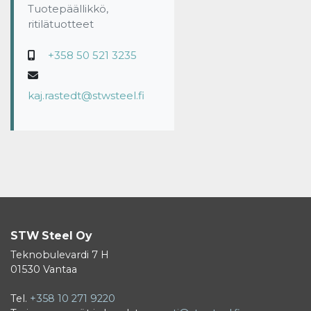
Tuotepäällikkö,
ritilätuotteet
+358 50 521 3235
kaj.rastedt@stwsteel.fi
STW Steel Oy
Teknobulevardi 7 H
01530 Vantaa
Tel.
+358 10 271 9220