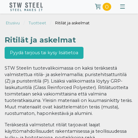
0
Etusivu
Tuotteet
Ritilät ja askelmat
Ritilät ja askelmat
Pyydä tarjous tai kysy lisätietoa
STW Steelin tuotevalikoimassa on kaksi teräksestä
valmistettua ritilä- ja askelmamallia; puristehitsatturitilä
(Z) ja puristeritilä (P). Lisäksi vailikoimasta löytyy GRP-
lasikuituritilä (Glass Reinforced Polyester). Ritilätuotteita
toimitetaan sekä vakiomittaisina että valmiina
tuoteratkaisuina. Yleisin materiaali on kuumasinkitty teräs.
Muut materiaalit ovat käsittelemätön teräs (musta),
ruostumaton, haponkestävä ja alumiini.
Teräksestä valmistetut ritilät tarjoavat laajat
käyttömahdollisuudet rakentamisessa ja teollisuudessa
kulku- ja hoitotasoina, portaikkoina sekä