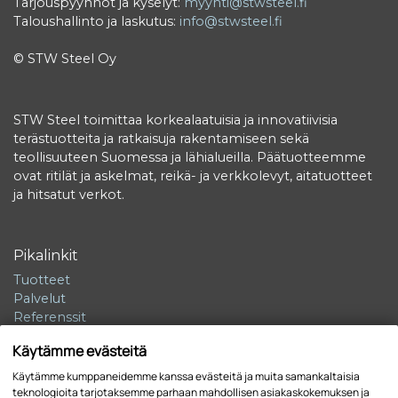
Tarjouspyynnöt ja kyselyt:
myynti@stwsteel.fi
Taloushallinto ja laskutus:
info@stwsteel.fi
© STW Steel Oy
STW Steel toimittaa korkealaatuisia ja innovatiivisia
terästuotteita ja ratkaisuja rakentamiseen sekä
teollisuuteen Suomessa ja lähialueilla. Päätuotteemme
ovat ritilät ja askelmat, reikä- ja verkkolevyt, aitatuotteet
ja hitsatut verkot.
Pikalinkit
Tuotteet
Palvelut
Referenssit
Ympäristövastuu
Käytämme evästeitä
Yritys
Yhteystiedot
Käytämme kumppaneidemme kanssa evästeitä ja muita samankaltaisia
teknologioita tarjotaksemme parhaan mahdollisen asiakaskokemuksen ja